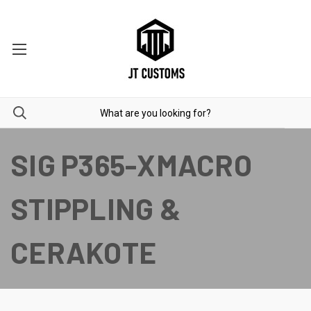
SIG P365-XMACRO
STIPPLING &
CERAKOTE